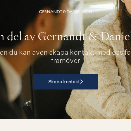
en del av Gernandt & Danie
en du kan även skapa kontakt med oss för
framöver
Skapa kontakt