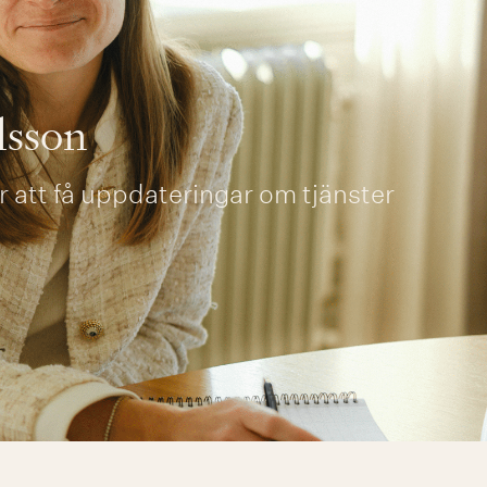
lsson
 att få uppdateringar om tjänster