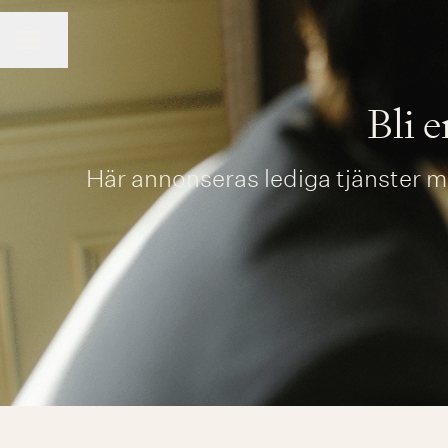
Dela sidan
KARRIÄRMENY
Bli 
Här annonseras lediga tjänster m